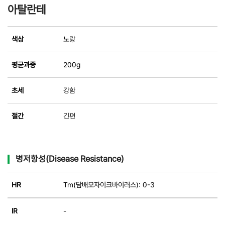
아탈란테
색상
노랑
평균과중
200g
초세
강함
절간
긴편
병저항성(Disease Resistance)
HR
Tm(담배모자이크바이러스): 0-3
IR
-